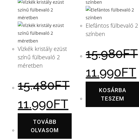
Elefántos fülbevaló 2
színben
Vízkék kristály ezüst
15.980
FT
színű fülbevaló 2
méretben
11.990
FT
15.480
FT
KOSÁRBA
TESZEM
11.990
FT
TOVÁBB
OLVASOM