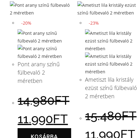
-20%
-23%
Pont arany színű
fülbevaló 2
Ametiszt lila kristály
méretben
ezüst színű fülbevaló
2 méretben
14.980
FT
15.480
FT
11.990
FT
11.990
FT
KOSÁRBA