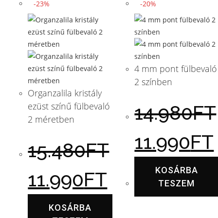
-23%
-20%
4 mm pont fülbevaló
2 színben
Organzalila kristály
ezüst színű fülbevaló
14.980
FT
2 méretben
11.990
FT
15.480
FT
KOSÁRBA
11.990
FT
TESZEM
KOSÁRBA