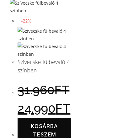
-22%
Szívecske fülbevaló 4
színben
31.960
FT
24.990
FT
KOSÁRBA
TESZEM