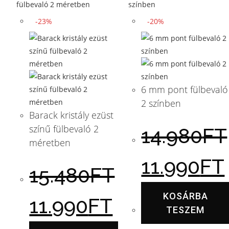
-23%
-20%
6 mm pont fülbevaló
2 színben
Barack kristály ezüst
színű fülbevaló 2
14.980
FT
méretben
11.990
FT
15.480
FT
KOSÁRBA
11.990
FT
TESZEM