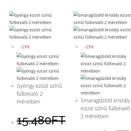
-23%
-23%
Gyöngy ezüst színű
fülbevaló 2
Smaragdzöld kristály
méretben
ezüst színű fülbevaló
2 méretben
15.480
FT