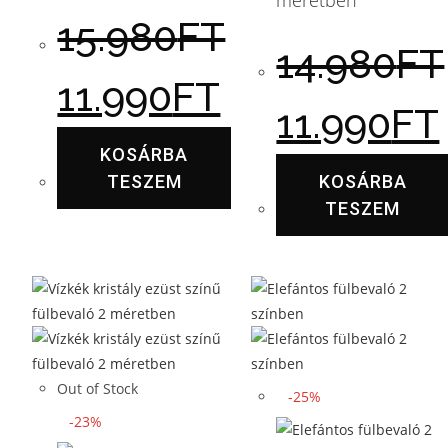
méretben
15.980
FT
14.980
FT
11.990
FT
11.990
FT
KOSÁRBA
TESZEM
KOSÁRBA
TESZEM
Out of Stock
-25%
-23%