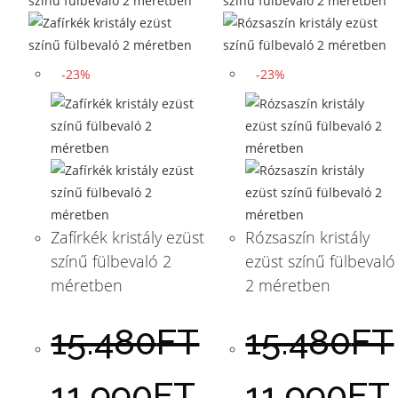
-23%
-23%
Zafírkék kristály ezüst
Rózsaszín kristály
színű fülbevaló 2
ezüst színű fülbevaló
méretben
2 méretben
15.480
FT
15.480
FT
11.990
FT
11.990
FT