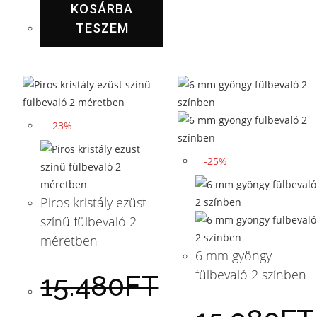
KOSÁRBA
TESZEM
-23%
-25%
Piros kristály ezüst
színű fülbevaló 2
méretben
6 mm gyöngy
fülbevaló 2 színben
15.480
FT