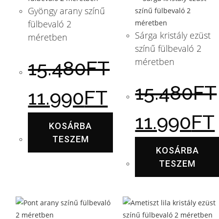
Gyöngy arany színű
fülbevaló 2
Sárga kristály ezüst
méretben
színű fülbevaló 2
méretben
15.480
FT
15.480
FT
11.990
FT
11.990
FT
KOSÁRBA
TESZEM
KOSÁRBA
TESZEM