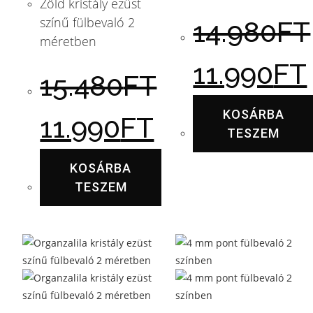
Zöld kristály ezüst
színű fülbevaló 2
14.980
FT
méretben
11.990
FT
15.480
FT
KOSÁRBA
11.990
FT
TESZEM
KOSÁRBA
TESZEM