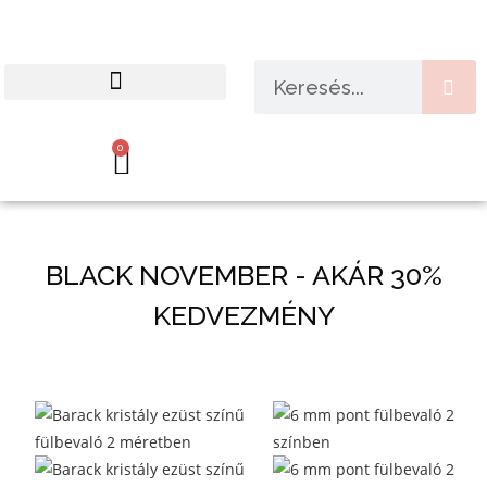
HIPOALLERGÉN TERMÉKEK
VALÓDI VISSZAJELZÉSEK
0
BLACK NOVEMBER - AKÁR 30%
KEDVEZMÉNY