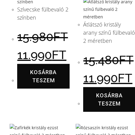
Szívecske fülbevaló 2
színben
Átlátszó kristály
arany színű fülbeval
15.980
FT
2 méretben
11.990
FT
15.480
FT
KOSÁRBA
11.990
FT
TESZEM
KOSÁRBA
TESZEM