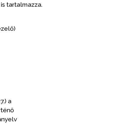
is tartalmazza.
ezelő)
7.) a
rténő
ányelv