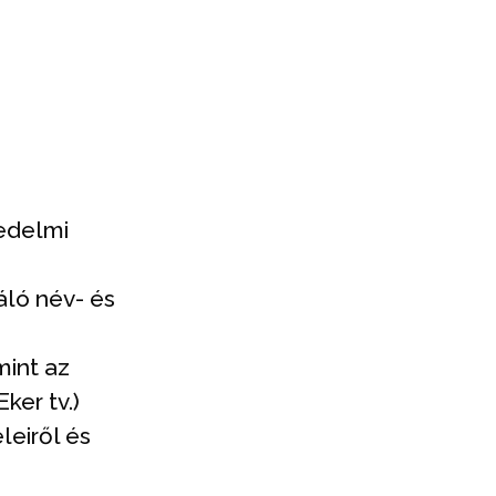
kedelmi
áló név- és
mint az
ker tv.)
leiről és