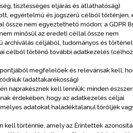
ég, tisztességes eljárás és átláthatóság)
tt, egyértelmű és jogszerű célból történjen, 
al össze nem egyeztethető módon; a GDPR 89.
em minősül az eredeti céllal össze nem
 archiválás céljából, tudományos és történe
ikai célból történő további adatkezelés (célho
mpontjából megfelelőek és relevánsak kell, h
ozódniuk (adattakarékosság)
én naprakésznek kell lenniük; minden észsze
nnak érdekében, hogy az adatkezelés céljai
mélyes adatokat haladéktalanul töröljék vag
 kell történnie, amely az Érintettek azonosít