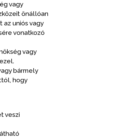
ség vagy
zközeit önállóan
t az uniós vagy
ésére vonatkozó
ynökség vagy
ezel.
 vagy bármely
ttól, hogy
t veszi
látható