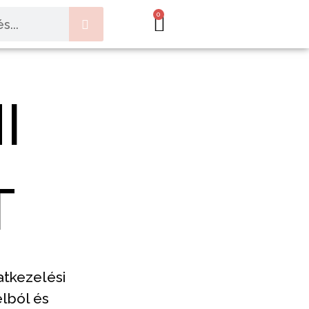
0
I
T
atkezelési
élból és