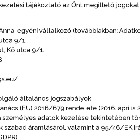
ezelési tájékoztató az Önt megillető jogokat 
nna, egyéni vállalkozó (továbbiakban: Adatk
utca 9/1.
t, Kő utca 9/1.
8
gs.eu/
zolgáló általános jogszabályok
anács (EU) 2016/679 rendelete (2016. április 2
 személyes adatok kezelése tekintetében tö
k szabad áramlásáról, valamint a 95/46/EK ir
(GDPR)