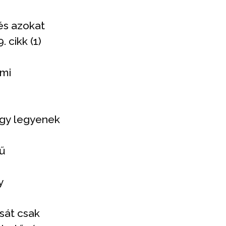
és azokat
 cikk (1)
lmi
z
ogy legyenek
rű
y
ását csak