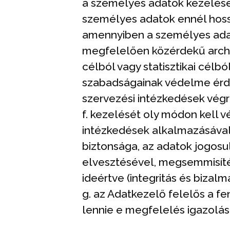
a személyes adatok kezelése 
személyes adatok ennél hossz
amennyiben a személyes adat
megfelelően közérdekű archi
célból vagy statisztikai célbó
szabadságainak védelme érde
szervezési intézkedések végr
f. kezelését oly módon kell 
intézkedések alkalmazásával
biztonsága, az adatok jogosu
elvesztésével, megsemmisíté
ideértve (integritás és bizalm
g. az Adatkezelő felelős a f
lennie e megfelelés igazolá