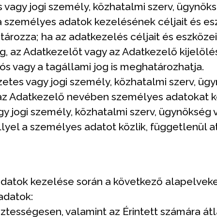
 vagy jogi személy, közhatalmi szerv, ügynök
a személyes adatok kezelésének céljait és es
rozza; ha az adatkezelés céljait és eszközei
g, az Adatkezelőt vagy az Adatkezelő kijelöl
s vagy a tagállami jog is meghatározhatja.
etes vagy jogi személy, közhatalmi szerv, üg
az Adatkezelő nevében személyes adatokat k
gy jogi személy, közhatalmi szerv, ügynökség
lyel a személyes adatot közlik, függetlenül a
datok kezelése során a következő alapelveke
adatok:
sztességesen, valamint az Érintett számára át