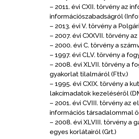
– 2011. évi CXII. törvény az i
információszabadságról (Infot
– 2013. évi V. törvény a Polgár
– 2007. évi CXXVII. törvény a
– 2000. évi C. törvény a számvi
– 1997. évi CLV. törvény a fo
– 2008. évi XLVII. törvény a
gyakorlat tilalmáról (Fttv.)
– 1995. évi CXIX. törvény a k
lakcímadatok kezeléséről (D
– 2001. évi CVIII. törvény az
információs társadalommal ös
– 2008. évi XLVIII. törvény a
egyes korlátairól (Grt.)