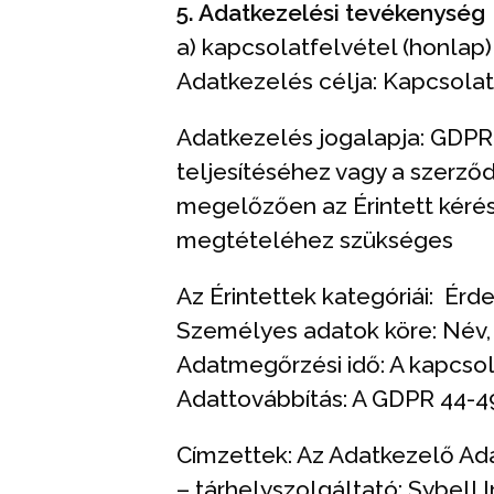
5. Adatkezelési tevékenység
a) kapcsolatfelvétel (honlap)
Adatkezelés célja: Kapcsolat
Adatkezelés jogalapja: GDPR 6
teljesítéséhez vagy a szerz
megelőzően az Érintett kéré
megtételéhez szükséges
Az Érintettek kategóriái: Érd
Személyes adatok köre: Név,
Adatmegőrzési idő: A kapcsol
Adattovábbítás: A GDPR 44-49.
Címzettek: Az Adatkezelő Ada
– tárhelyszolgáltató: Sybell 