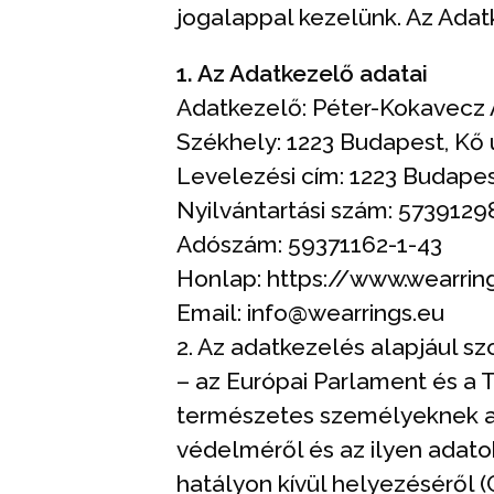
jogalappal kezelünk. Az Adatk
1. Az Adatkezelő adatai
Adatkezelő: Péter-Kokavecz A
Székhely: 1223 Budapest, Kő 
Levelezési cím: 1223 Budapes
Nyilvántartási szám: 5739129
Adószám: 59371162-1-43
Honlap: https://www.wearrin
Email: info@wearrings.eu
2. Az adatkezelés alapjául s
– az Európai Parlament és a T
természetes személyeknek a
védelméről és az ilyen adato
hatályon kívül helyezéséről 