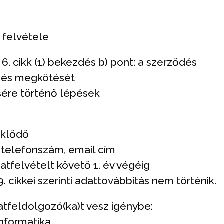
 felvétele
. cikk (1) bekezdés b) pont: a szerződés
ődés megkötését
sére történő lépések
eklődő
 telefonszám, email cím
atfelvételt követő 1. év végéig
 cikkei szerinti adattovábbítás nem történik.
tfeldolgozó(ka)t vesz igénybe:
Informatika