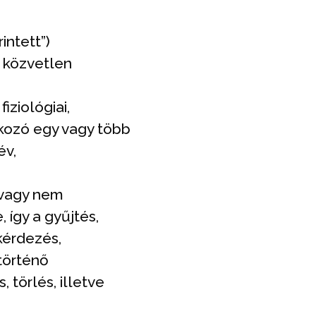
intett”)
i közvetlen
iziológiai,
tkozó egy vagy több
év,
 vagy nem
így a gyűjtés,
ekérdezés,
történő
 törlés, illetve