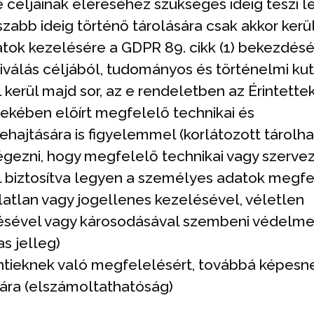
céljainak eléréséhez szükséges ideig teszi l
abb ideig történő tárolására csak akkor kerül
ok kezelésére a GDPR 89. cikk (1) bekezdés
válás céljából, tudományos és történelmi kut
l kerül majd sor, az e rendeletben az Érintette
kében előírt megfelelő technikai és
ehajtására is figyelemmel (korlátozott tárolh
végezni, hogy megfelelő technikai vagy szervez
 biztosítva legyen a személyes adatok megfe
latlan vagy jogellenes kezelésével, véletlen
sével vagy károsodásával szembeni védelmet
as jelleg)
entieknek való megfelelésért, továbbá képesne
sára (elszámoltathatóság)