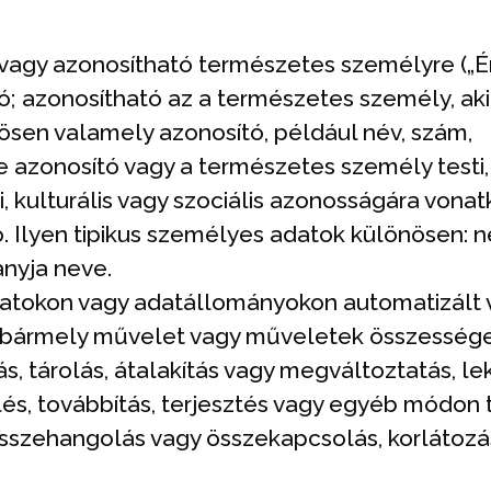
vagy azonosítható természetes személyre („Ér
; azonosítható az a természetes személy, ak
sen valamely azonosító, például név, szám,
azonosító vagy a természetes személy testi, f
i, kulturális vagy szociális azonosságára vona
. Ilyen tipikus személyes adatok különösen: n
 anyja neve.
datokon vagy adatállományokon automatizált
bármely művelet vagy műveletek összessége, 
ás, tárolás, átalakítás vagy megváltoztatás, l
zlés, továbbítás, terjesztés vagy egyéb módon 
sszehangolás vagy összekapcsolás, korlátozás,