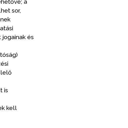
ehetővé; a
het sor,
ének
atási
k jogainak és
atóság)
ési
lelő
 is
k kell