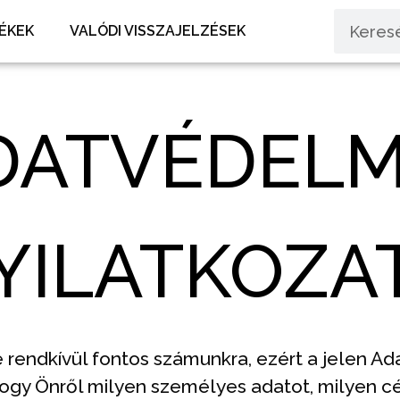
ÉKEK
VALÓDI VISSZAJELZÉSEK
DATVÉDELM
YILATKOZA
endkívül fontos számunkra, ezért a jelen Ad
hogy Önről milyen személyes adatot, milyen c