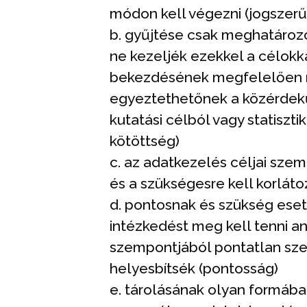
módon kell végezni (jogszerűs
b. gyűjtése csak meghatározo
ne kezeljék ezekkel a célokk
bekezdésének megfelelően n
egyeztethetőnek a közérdekű
kutatási célból vagy statiszt
kötöttség)
c. az adatkezelés céljai sze
és a szükségesre kell korlát
d. pontosnak és szükség eset
intézkedést meg kell tenni a
szempontjából pontatlan sze
helyesbítsék (pontosság)
e. tárolásának olyan formában