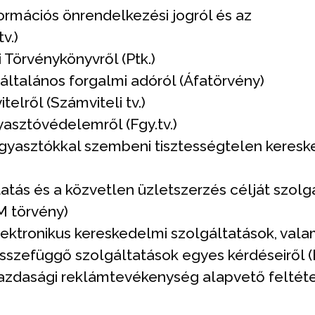
nformációs önrendelkezési jogról és az
v.)
i Törvénykönyvről (Ptk.)
z általános forgalmi adóról (Áfatörvény)
telről (Számviteli tv.)
gyasztóvédelemről (Fgy.tv.)
 fogyasztókkal szembeni tisztességtelen keres
utatás és a közvetlen üzletszerzés célját szolg
M törvény)
 elektronikus kereskedelmi szolgáltatások, vala
szefüggő szolgáltatások egyes kérdéseiről (E
 gazdasági reklámtevékenység alapvető feltéte