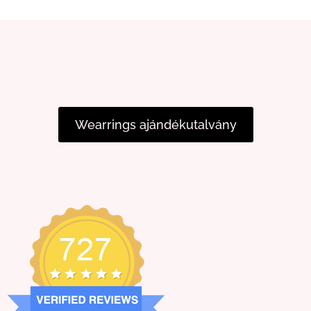
Wearrings ajándékutalvány