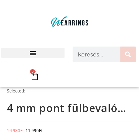
HIPOALLERGÉN TERMÉKEK
VALÓDI VISSZAJELZÉSEK
0
Selected:
4 mm pont fülbevaló…
14.980
Ft
11.990
Ft