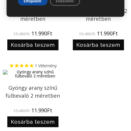
Elfogadom
Elutasítom
Zöld kristály ezüst
Ametiszt lila kristály
színű fülbevaló 2
ezüst színű fülbevaló 2
méretben
méretben
11.990
Ft
11.990
Ft
15.480
Ft
15.480
Ft
Kosárba teszem
Kosárba teszem
1
Vélemény
Gyöngy arany színű
fülbevaló 2 méretben
11.990
Ft
15.480
Ft
Kosárba teszem