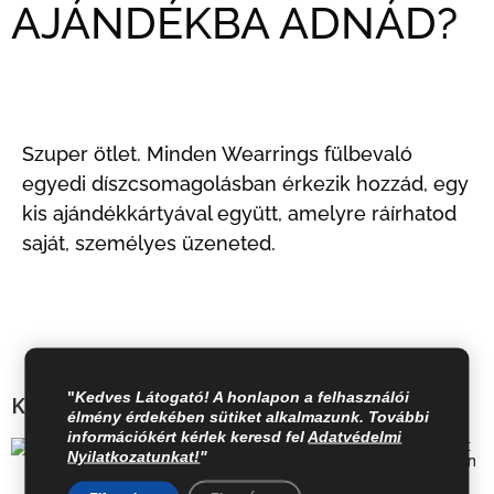
AJÁNDÉKBA ADNÁD?
Szuper ötlet. Minden Wearrings fülbevaló
egyedi díszcsomagolásban érkezik hozzád, egy
kis ajándékkártyával együtt, amelyre ráírhatod
saját, személyes üzeneted.
"
Kedves Látogató! A honlapon a felhasználói
Kapcsolódó termékek
élmény érdekében sütiket alkalmazunk. További
információkért kérlek keresd fel
Adatvédelmi
Nyilatkozatunkat!
"