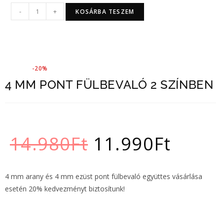
-
+
KOSÁRBA TESZEM
-20%
4 MM PONT FÜLBEVALÓ 2 SZÍNBEN
14.980
Ft
11.990
Ft
4 mm arany és 4 mm ezüst pont fülbevaló együttes vásárlása
esetén 20% kedvezményt biztosítunk!