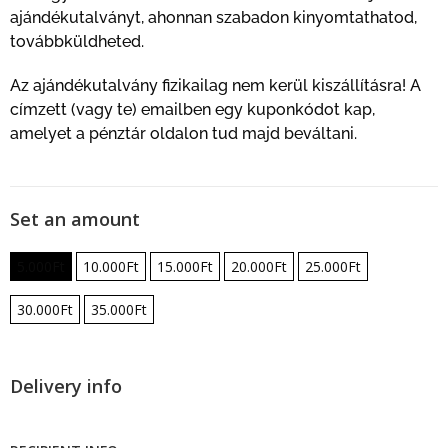
ajándékutalványt, ahonnan szabadon kinyomtathatod,
továbbküldheted.
Az ajándékutalvány fizikailag nem kerül kiszállításra! A
címzett (vagy te) emailben egy kuponkódot kap,
amelyet a pénztár oldalon tud majd beváltani.
Set an amount
5.000
Ft
10.000
Ft
15.000
Ft
20.000
Ft
25.000
Ft
30.000
Ft
35.000
Ft
Delivery info