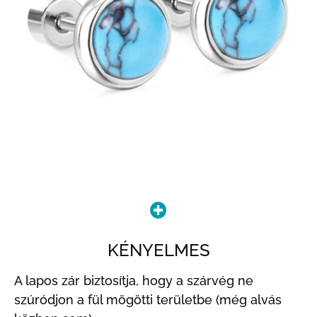
KÉNYELMES
A lapos zár biztosítja, hogy a szárvég ne
szúródjon a fül mögötti területbe (még alvás