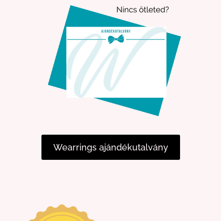
Wearrings ajándékutalvány