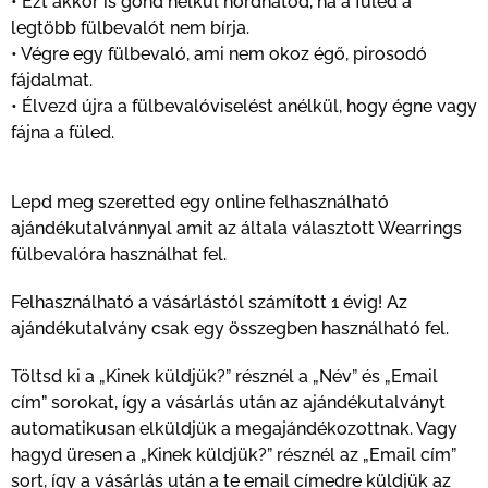
• Ezt akkor is gond nélkül hordhatod, ha a füled a
legtöbb fülbevalót nem bírja.
• Végre egy fülbevaló, ami nem okoz égő, pirosodó
fájdalmat.
• Élvezd újra a fülbevalóviselést anélkül, hogy égne vagy
fájna a füled.
Lepd meg szeretted egy online felhasználható
ajándékutalvánnyal amit az általa választott Wearrings
fülbevalóra használhat fel.
Felhasználható a vásárlástól számított 1 évig! Az
ajándékutalvány csak egy összegben használható fel.
Töltsd ki a „Kinek küldjük?” résznél a „Név” és „Email
cím” sorokat, így a vásárlás után az ajándékutalványt
automatikusan elküldjük a megajándékozottnak. Vagy
hagyd üresen a „Kinek küldjük?” résznél az „Email cím”
sort, így a vásárlás után a te email címedre küldjük az