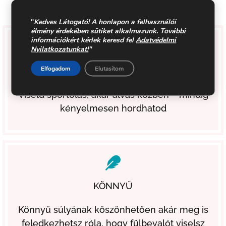
1
2
3
81
"
Kedves Látogató! A honlapon a felhasználói
élmény érdekében sütiket alkalmazunk. További
információkért kérlek keresd fel
Adatvédelmi
Nyilatkozatunkat!
"
Elfogadom
Elutasítom
KÉNYELMES
Viseld sportolás, akár alvás közben – mindig
kényelmesen hordhatod
KÖNNYŰ
Könnyű súlyának köszönhetően akár meg is
feledkezhetsz róla, hogy fülbevalót viselsz