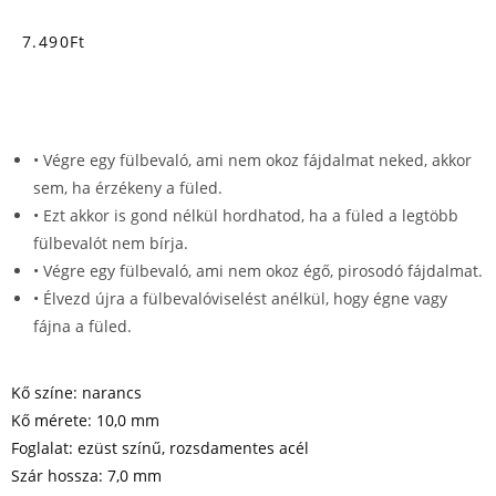
7.490
Ft
• Végre egy fülbevaló, ami nem okoz fájdalmat neked, akkor
sem, ha érzékeny a füled.
• Ezt akkor is gond nélkül hordhatod, ha a füled a legtöbb
fülbevalót nem bírja.
• Végre egy fülbevaló, ami nem okoz égő, pirosodó fájdalmat.
• Élvezd újra a fülbevalóviselést anélkül, hogy égne vagy
fájna a füled.
Kő színe: narancs
Kő mérete: 10,0 mm
Foglalat: ezüst színű, rozsdamentes acél
Szár hossza: 7,0 mm