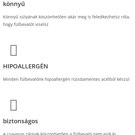
könnyű
Könnyű súlyának köszönhetően akár meg is feledkezhetsz róla,
hogy fülbevalót viselsz
HIPOALLERGÉN
Minden fülbevalónk hipoallergén rozsdamentes acélból készül
biztonságos
A csavaros zárnak köszönhetően a fülbevaló nem esik ki