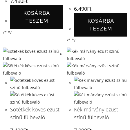
7.490
Ft
6.490
Ft
KOSÁRBA
TESZEM
KOSÁRBA
TESZEM
/* */
/* */
Sötétkék köves ezüst
Kék márvány ezüst
színű fülbevaló
színű fülbevaló