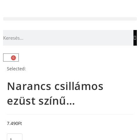
0
Selected:
Narancs csillámos
ezüst színű…
7.490
Ft