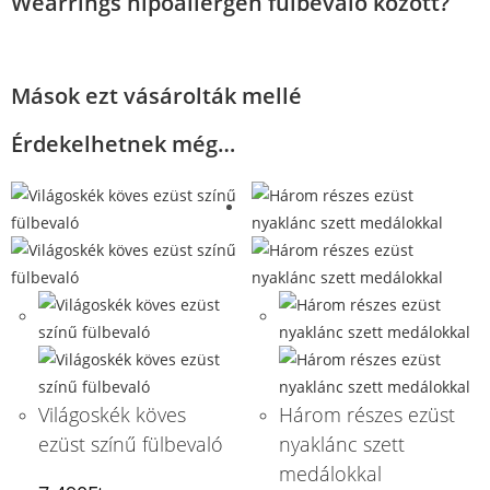
Wearrings hipoallergén fülbevaló között?
Mások ezt vásárolták mellé
Érdekelhetnek még…
Világoskék köves
Három részes ezüst
ezüst színű fülbevaló
nyaklánc szett
medálokkal