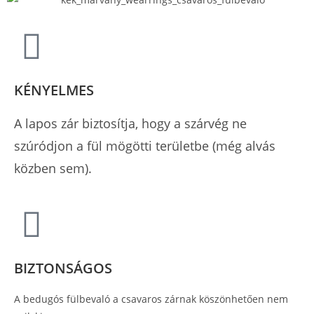
KÉNYELMES
A lapos zár biztosítja, hogy a szárvég ne
szúródjon a fül mögötti területbe (még alvás
közben sem).
BIZTONSÁGOS
A bedugós fülbevaló a csavaros zárnak köszönhetően nem