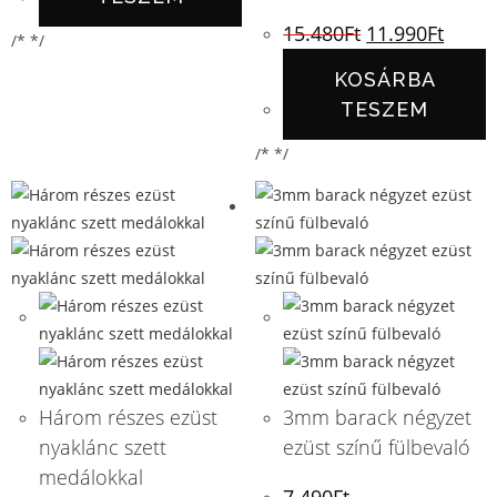
15.480
Ft
11.990
Ft
/* */
KOSÁRBA
TESZEM
/* */
Három részes ezüst
3mm barack négyzet
nyaklánc szett
ezüst színű fülbevaló
medálokkal