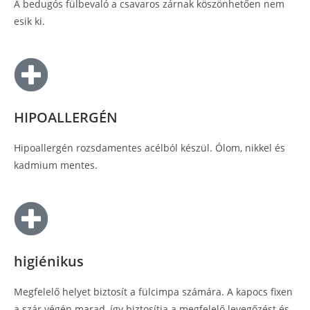
A bedugós fülbevaló a csavaros zárnak köszönhetően nem
esik ki.
HIPOALLERGÉN
Hipoallergén rozsdamentes acélból készül. Ólom, nikkel és
kadmium mentes.
higiénikus
Megfelelő helyet biztosít a fülcimpa számára. A kapocs fixen
a szár végén marad, így biztosítja a megfelelő levegőzést és