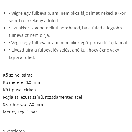
• Végre egy fülbevaló, ami nem okoz fájdalmat neked, akkor
sem, ha érzékeny a füled.
• Ezt akkor is gond nélkül hordhatod, ha a füled a legtöbb
fülbevalót nem bírja.
• Végre egy fülbevaló, ami nem okoz égő, pirosodó fájdalmat.
• Élvezd újra a fülbevalóviselést anélkül, hogy égne vagy
fájna a füled.
Kő színe: sárga
Kő mérete: 3,0 mm
Kő típusa: cirkon
Foglalat: ezüst színű, rozsdamentes acél
Szár hossza: 7,0 mm
Mennyiség: 1 pár
9 készleten