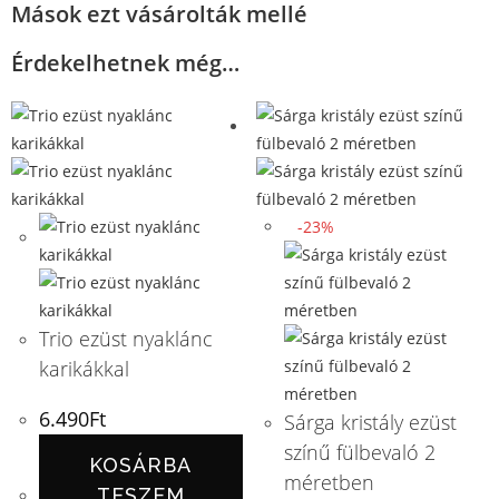
Mások ezt vásárolták mellé
Érdekelhetnek még…
-23%
Trio ezüst nyaklánc
karikákkal
6.490
Ft
Sárga kristály ezüst
színű fülbevaló 2
KOSÁRBA
méretben
TESZEM