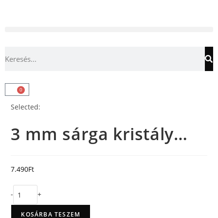
0
Selected:
3 mm sárga kristály…
7.490
Ft
-
+
KOSÁRBA TESZEM