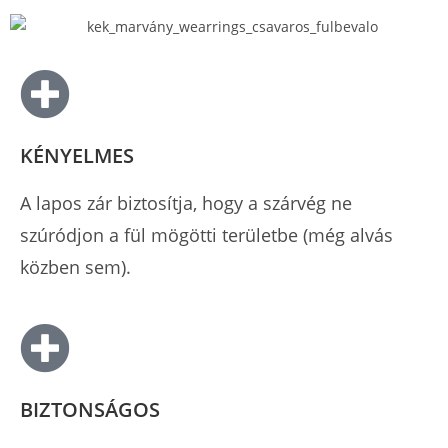
KÉNYELMES
A lapos zár biztosítja, hogy a szárvég ne
szúródjon a fül mögötti területbe (még alvás
közben sem).
BIZTONSÁGOS