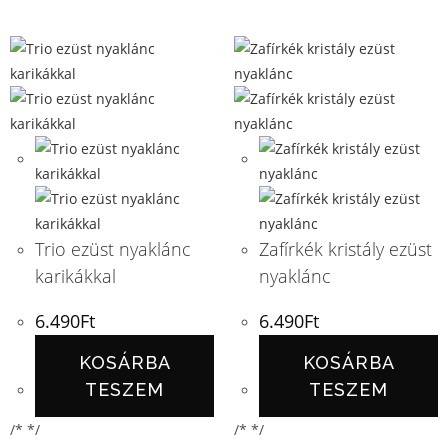
Trio ezüst nyaklánc
Zafírkék kristály ezüst
karikákkal
nyaklánc
6.490
Ft
6.490
Ft
KOSÁRBA
KOSÁRBA
TESZEM
TESZEM
/* */
/* */