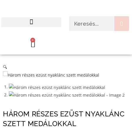
HIPOALLERGÉN TERMÉKEK
VALÓDI VISSZAJELZÉSEK
0
🔍
HÁROM RÉSZES EZÜST NYAKLÁNC
SZETT MEDÁLOKKAL