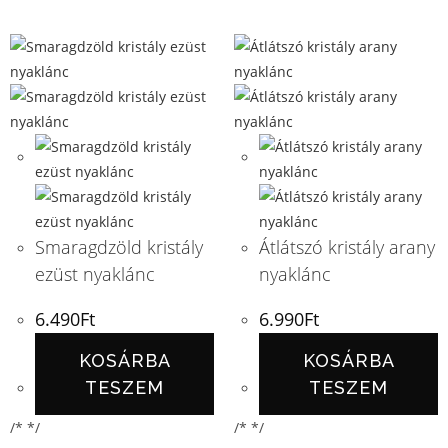
Smaragdzöld kristály
Átlátszó kristály arany
ezüst nyaklánc
nyaklánc
6.490
Ft
6.990
Ft
KOSÁRBA
KOSÁRBA
TESZEM
TESZEM
/* */
/* */