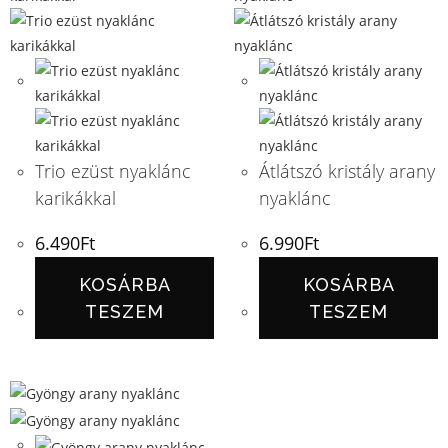
Trio ezüst nyaklánc
Átlátszó kristály arany
karikákkal
nyaklánc
6.490
Ft
6.990
Ft
KOSÁRBA
KOSÁRBA
TESZEM
TESZEM