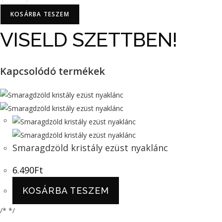
arany
nyaklánc
KOSÁRBA TESZEM
karikákkal
VISELD SZETTBEN!
mennyiség
Kapcsolódó termékek
Smaragdzöld kristály ezüst nyaklánc
6.490
Ft
KOSÁRBA TESZEM
/* */