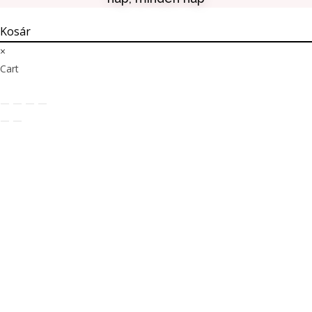
Kosár
×
Cart