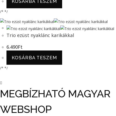
KOSÁRBA TESZEM
/* */
Trio ezüst nyaklánc karikákkal
6.490
Ft
KOSÁRBA TESZEM
/* */
MEGBÍZHATÓ MAGYAR
WEBSHOP