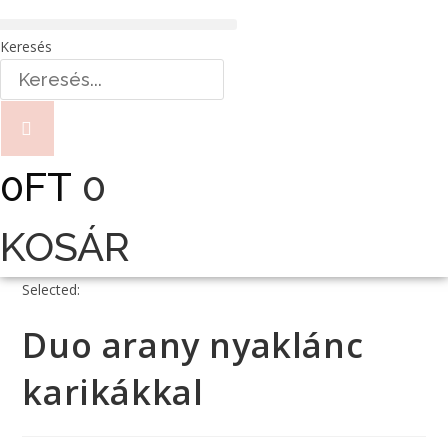
Skip
to
Keresés
HIPOALLERGÉN TERMÉKEK
content
0
FT
0
KOSÁR
Selected:
Duo arany nyaklánc
karikákkal