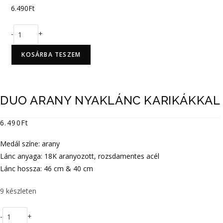
6.490
Ft
Duo
-
+
arany
nyaklánc
KOSÁRBA TESZEM
karikákkal
mennyiség
DUO ARANY NYAKLÁNC KARIKÁKKAL
6.490
Ft
Medál színe: arany
Lánc anyaga: 18K aranyozott, rozsdamentes acél
Lánc hossza: 46 cm & 40 cm
9 készleten
Duo
-
+