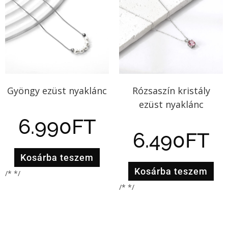
Gyöngy ezüst nyaklánc
Rózsaszín kristály
ezüst nyaklánc
6.990
FT
6.490
FT
Kosárba teszem
Kosárba teszem
/* */
/* */