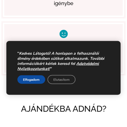
igénybe
ELÉGEDETTSÉG GARANCIA
"
Kedves Látogató! A honlapon a felhasználói
élmény érdekében sütiket alkalmazunk. További
Egyszerű visszaváltási lehetőség 30 napig
információkért kérlek keresd fel
Adatvédelmi
Nyilatkozatunkat!
"
Elfogadom
Elutasítom
AJÁNDÉKBA ADNÁD?