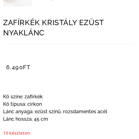
ZAFÍRKÉK KRISTÁLY EZÜST
NYAKLÁNC
6.490
FT
Kő színe: zafírkék
Kő típusa: cirkon
Lánc anyaga: ezüst színű, rozsdamentes acél
Lánc hossza: 45 cm
10 készleten