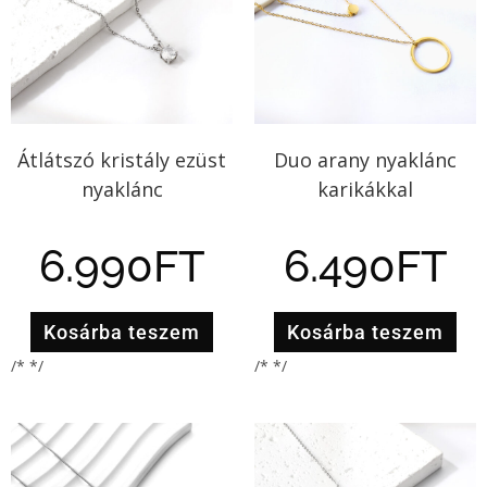
Átlátszó kristály ezüst
Duo arany nyaklánc
nyaklánc
karikákkal
6.990
FT
6.490
FT
Kosárba teszem
Kosárba teszem
/* */
/* */