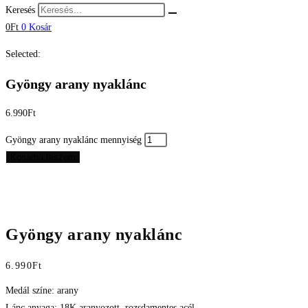
Keresés
0
Ft
0
Kosár
Selected:
Gyöngy arany nyaklánc
6.990
Ft
Gyöngy arany nyaklánc mennyiség
Kosárba teszem
Gyöngy arany nyaklánc
6.990
Ft
Medál színe: arany
Lánc anyaga: 18K aranyozott, rozsdamentes acél