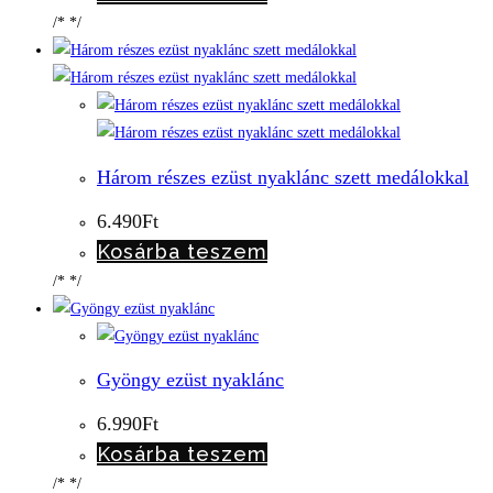
/* */
Három részes ezüst nyaklánc szett medálokkal
6.490
Ft
Kosárba teszem
/* */
Gyöngy ezüst nyaklánc
6.990
Ft
Kosárba teszem
/* */