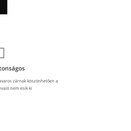
ztonságos
avaros zárnak köszönhetően a
evaló nem esik ki