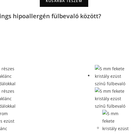
KOSÁRBA TESZEM
ngs hipoallergén fülbevaló között?