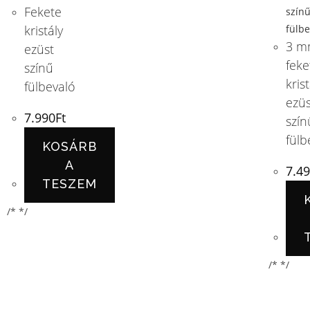
Fekete
kristály
3 m
ezüst
feke
színű
krist
fülbevaló
ezüs
7.990
Ft
szín
fülb
KOSÁRB
A
7.4
TESZEM
/* */
/* */