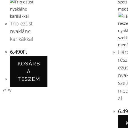
Trio ezüst
nyaklánc
karikákkal
6.490
Ft
Hár
rész
KOSÁRB
ezüs
A
nya
TESZEM
szet
med
/* */
al
6.4