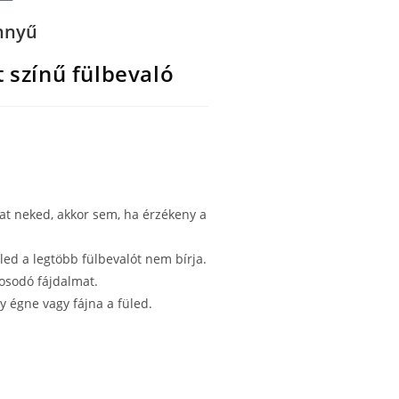
nnyű
t színű fülbevaló
at neked, akkor sem, ha érzékeny a
üled a legtöbb fülbevalót nem bírja.
rosodó fájdalmat.
gy égne vagy fájna a füled.