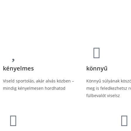
kényelmes
könnyű
Viseld sportolás, akár alvás közben –
Könnyű súlyának kösz
mindig kényelmesen hordhatod
meg is feledkezhetsz r
fülbevalót viselsz