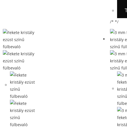
/* */