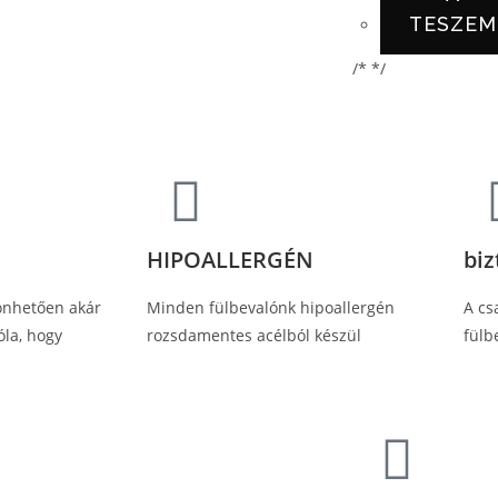
TESZEM
/* */
HIPOALLERGÉN
bi
önhetően akár
Minden fülbevalónk hipoallergén
A cs
óla, hogy
rozsdamentes acélból készül
fülb