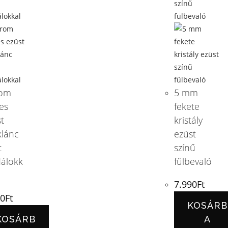
om
5 mm
es
fekete
t
kristály
klánc
ezüst
t
színű
álokk
fülbevaló
7.990
Ft
90
Ft
KOSÁRB
KOSÁRB
A