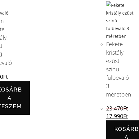
m
te
ály
Fekete
t
kristály
ű
ezüst
evaló
színű
90
Ft
fülbevaló
3
KOSÁRB
méretben
A
TESZEM
23.470
Ft
17.990
Ft
KOSÁRB
A