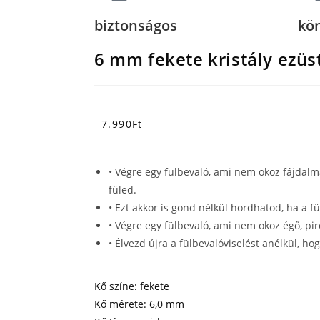
biztonságos
kö
6 mm fekete kristály ezüs
7.990
Ft
• Végre egy fülbevaló, ami nem okoz fájdalm
füled.
• Ezt akkor is gond nélkül hordhatod, ha a f
• Végre egy fülbevaló, ami nem okoz égő, pi
• Élvezd újra a fülbevalóviselést anélkül, ho
Kő színe: fekete
Kő mérete: 6,0 mm