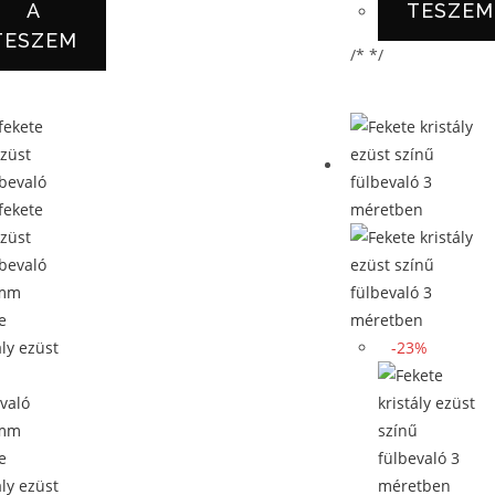
A
TESZEM
TESZEM
/* */
-23%