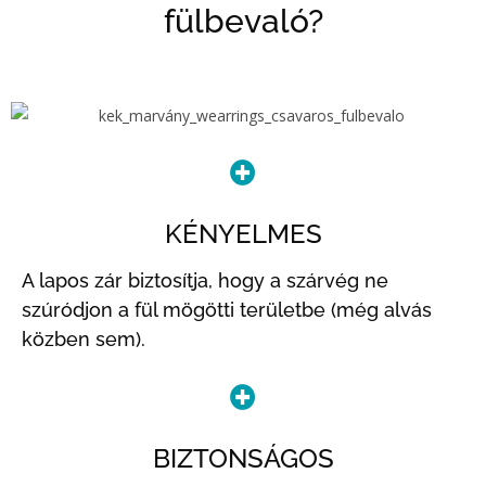
fülbevaló?
KÉNYELMES
A lapos zár biztosítja, hogy a szárvég ne
szúródjon a fül mögötti területbe (még alvás
közben sem).
BIZTONSÁGOS