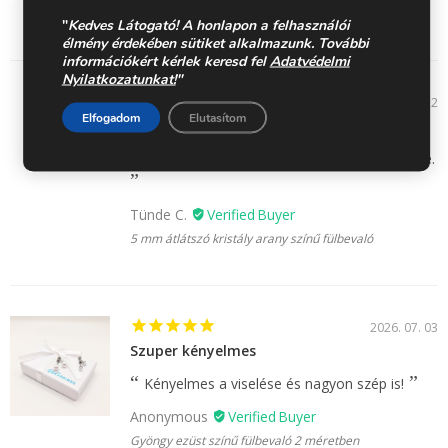
Organzalila kristály ezüst színű fülbevaló 2 méretben
"
Kedves Látogató! A honlapon a felhasználói
élmény érdekében sütiket alkalmazunk. További
információkért kérlek keresd fel
Adatvédelmi
Nyilatkozatunkat!
"
2026. 07. 12
Elfogadom
Elutasítom
Nagyon dekoratív, szeretem.
Nagyon jó, mert nem sebesesik a fülem tőle.
Tünde C.
5 mm átlátszó kristály arany színű fülbevaló
2026. 07. 03
Szuper kényelmes
Kényelmes a viselése és nagyon szép is!
Anonymous
Gyöngy ezüst színű fülbevaló 2 méretben