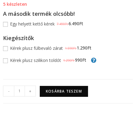
5 készleten
A második termék olcsóbb!
6.490Ft
Egy helyett kettő kérek
7.490Ft
Kiegészítők
1.290Ft
Kérek plusz fülbevaló zárat
1.590Ft
990Ft
Kérek plusz szilikon toldót
1.290Ft
-
+
KOSÁRBA TESZEM