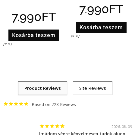
7.990
FT
7.990
FT
Kosárba teszem
Kosárba teszem
/* */
/* */
728
2026. 08. 09
Imádom,végre kényelmesen tudok aludni