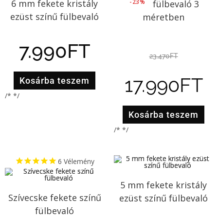
-23%
6 mm fekete kristály
színű fülbevaló 3
ezüst színű fülbevaló
méretben
7.990
FT
23.470
FT
17.990
FT
Kosárba teszem
/* */
Kosárba teszem
/* */
6
Vélemény
5 mm fekete kristály
Szívecske fekete színű
ezüst színű fülbevaló
fülbevaló