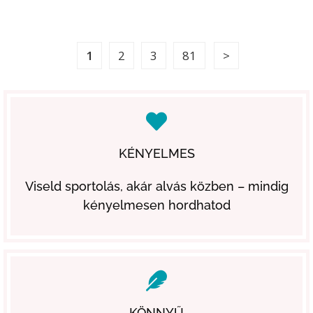
1
2
3
81
KÉNYELMES
Viseld sportolás, akár alvás közben – mindig
kényelmesen hordhatod
KÖNNYŰ