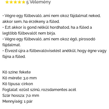
5
Vélemény
• Végre egy fülbevaló, ami nem okoz fájdalmat neked,
akkor sem, ha érzékeny a füled.
• Ezt akkor is gond nélkül hordhatod, ha a füled a
legtöbb fülbevalót nem bírja.
• Végre egy fülbevaló, ami nem okoz égő, pirosodó
fájdalmat.
• Élvezd újra a fülbevalóviselést anélkül, hogy égne vagy
fájna a füled.
Kő színe: fekete
Kő mérete: 3,0 mm
Kő típusa: cirkon
Foglalat: ezüst színű, rozsdamentes acél
Szár hossza: 7,0 mm
Mennyiség: 1 pár