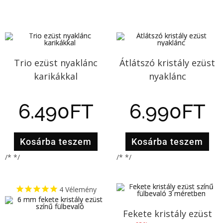
Trio ezüst nyaklánc
Átlátszó kristály ezüst
karikákkal
nyaklánc
6.490
FT
6.990
FT
Kosárba teszem
Kosárba teszem
/* */
/* */
4
Vélemény
Fekete kristály ezüst