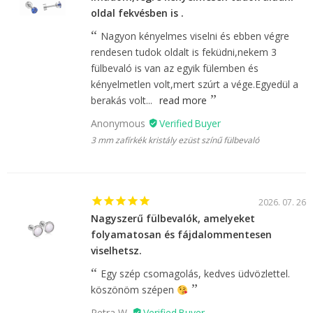
oldal fekvésben is .
Nagyon kényelmes viselni és ebben végre
rendesen tudok oldalt is feküdni,nekem 3
fülbevaló is van az egyik fülemben és
kényelmetlen volt,mert szúrt a vége.Egyedül a
berakás volt...
read more
Anonymous
3 mm zafírkék kristály ezüst színű fülbevaló
2026. 07. 26
Nagyszerű fülbevalók, amelyeket
folyamatosan és fájdalommentesen
viselhetsz.
Egy szép csomagolás, kedves üdvözlettel.
köszönöm szépen
Petra W.