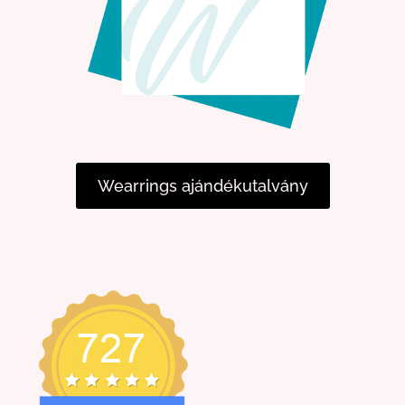
Wearrings ajándékutalvány