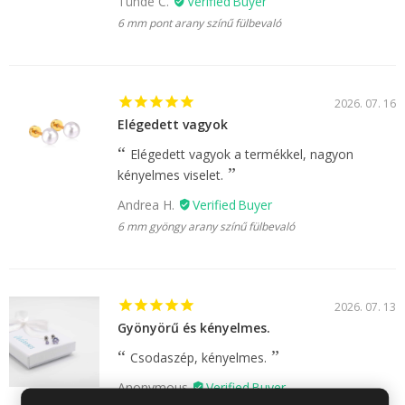
Tünde C.
6 mm pont arany színű fülbevaló
2026. 07. 16
Elégedett vagyok
Elégedett vagyok a termékkel, nagyon
kényelmes viselet.
Andrea H.
6 mm gyöngy arany színű fülbevaló
2026. 07. 13
Gyönyörű és kényelmes.
Csodaszép, kényelmes.
Anonymous