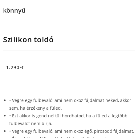
könnyű
Szilikon toldó
1.290
Ft
• Végre egy fülbevaló, ami nem okoz fájdalmat neked, akkor
sem, ha érzékeny a füled.
• Ezt akkor is gond nélkül hordhatod, ha a füled a legtöbb
fülbevalót nem bírja.
• Végre egy fülbevaló, ami nem okoz égő, pirosodó fájdalmat.