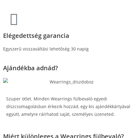
Elégedettség garancia
Egyszerű visszaváltási lehetőség 30 napig
Ajándékba adnád?
Szuper ötlet. Minden Wearrings fülbevaló egyedi
díszcsomagolásban érkezik hozzád, egy kis ajándékkártyával
együtt, amelyre ráírhatod saját, személyes üzeneted.
Miért különleges a Wearrings fülbevaló?