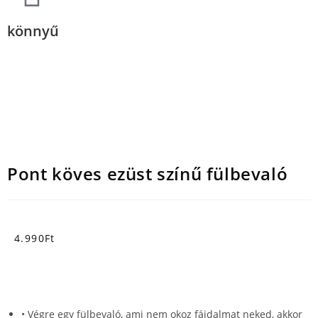
könnyű
Pont köves ezüst színű fülbevaló
4.990
Ft
• Végre egy fülbevaló, ami nem okoz fájdalmat neked, akkor