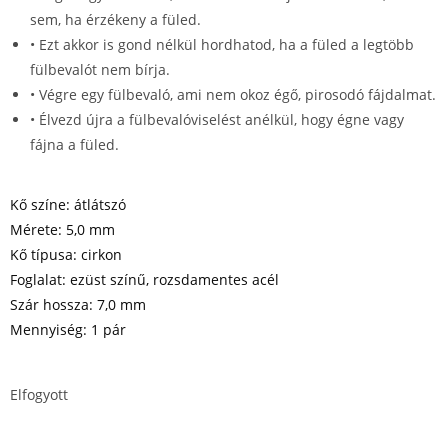
sem, ha érzékeny a füled.
• Ezt akkor is gond nélkül hordhatod, ha a füled a legtöbb
fülbevalót nem bírja.
• Végre egy fülbevaló, ami nem okoz égő, pirosodó fájdalmat.
• Élvezd újra a fülbevalóviselést anélkül, hogy égne vagy
fájna a füled.
Kő színe: átlátszó
Mérete: 5,0 mm
Kő típusa: cirkon
Foglalat: ezüst színű, rozsdamentes acél
Szár hossza: 7,0 mm
Mennyiség: 1 pár
Elfogyott