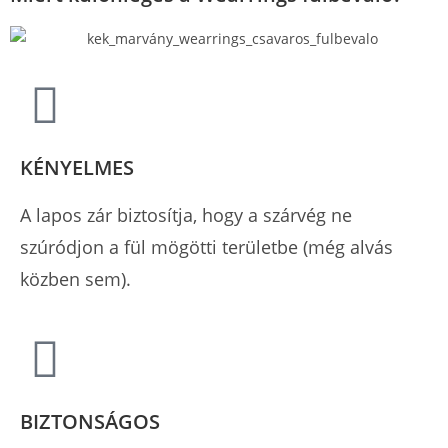
KÉNYELMES
A lapos zár biztosítja, hogy a szárvég ne
szúródjon a fül mögötti területbe (még alvás
közben sem).
BIZTONSÁGOS