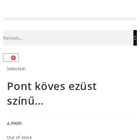
0
Selected:
Pont köves ezüst
színű…
4.990
Ft
Out of stock