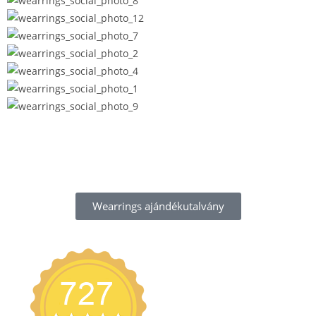
Wearrings ajándékutalvány