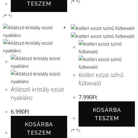
/* */
TESZEM
/* */
Kolibri ezüst színű
fülbevaló
Átlátszó kristály ezüst
7.990
Ft
nyaklánc
KOSÁRBA
6.990
Ft
TESZEM
KOSÁRBA
/* */
TESZEM