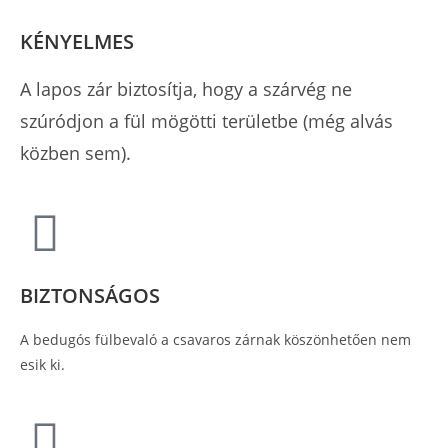
KÉNYELMES
A lapos zár biztosítja, hogy a szárvég ne
szúródjon a fül mögötti területbe (még alvás
közben sem).
BIZTONSÁGOS
A bedugós fülbevaló a csavaros zárnak köszönhetően nem
esik ki.