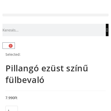
0
Selected:
Pillangó ezüst színű
fülbevaló
7.990
Ft