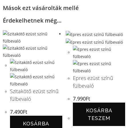
Mások ezt vásárolták mellé
Érdekelhetnek még…
Epres ezüst színű
fülbevaló
Szitakötő ezüst színű
7.990
Ft
fülbevaló
KOSÁRBA
7.490
Ft
TESZEM
KOSÁRBA