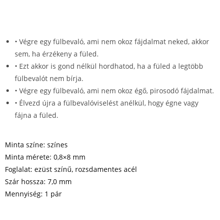
• Végre egy fülbevaló, ami nem okoz fájdalmat neked, akkor
sem, ha érzékeny a füled.
• Ezt akkor is gond nélkül hordhatod, ha a füled a legtöbb
fülbevalót nem bírja.
• Végre egy fülbevaló, ami nem okoz égő, pirosodó fájdalmat.
• Élvezd újra a fülbevalóviselést anélkül, hogy égne vagy
fájna a füled.
Minta színe: színes
Minta mérete: 0,8×8 mm
Foglalat: ezüst színű, rozsdamentes acél
Szár hossza: 7,0 mm
Mennyiség: 1 pár