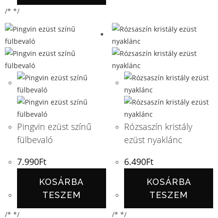
/* */
Pingvin ezüst színű
Rózsaszín kristály
fülbevaló
ezüst nyaklánc
7.990
Ft
6.490
Ft
KOSÁRBA
KOSÁRBA
TESZEM
TESZEM
/* */
/* */