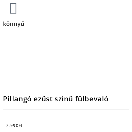
könnyű
Pillangó ezüst színű fülbevaló
7.990
Ft