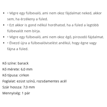
• Végre egy fülbevaló, ami nem okoz fájdalmat neked, akkor
sem, ha érzékeny a füled.
• Ezt akkor is gond nélkül hordhatod, ha a füled a legtöbb
fülbevalót nem bírja.
• Végre egy fülbevaló, ami nem okoz égő, pirosodó fájdalmat.
• Élvezd újra a fülbevalóviselést anélkül, hogy égne vagy
fájna a füled.
Kő színe: barack
Kő mérete: 6,0 mm
Kő típusa: cirkon
Foglalat: ezüst színű, rozsdamentes acél
Szár hossza: 7,0 mm
Mennyiség: 1 pár