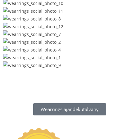
Wearrings ajándékutalvány