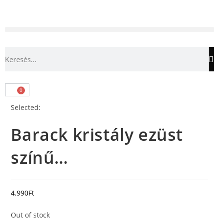
0
Selected:
Barack kristály ezüst
színű…
4.990
Ft
Out of stock