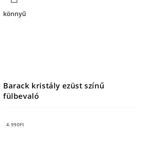
könnyű
Barack kristály ezüst színű
fülbevaló
4.990
Ft