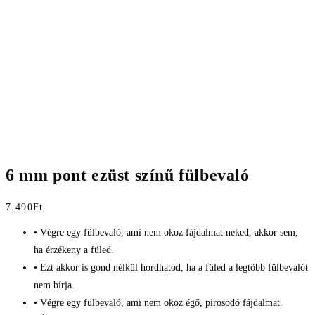
6 mm pont ezüst színű fülbevaló
7.490
Ft
• Végre egy fülbevaló, ami nem okoz fájdalmat neked, akkor sem,
ha érzékeny a füled.
• Ezt akkor is gond nélkül hordhatod, ha a füled a legtöbb fülbevalót
nem bírja.
• Végre egy fülbevaló, ami nem okoz égő, pirosodó fájdalmat.