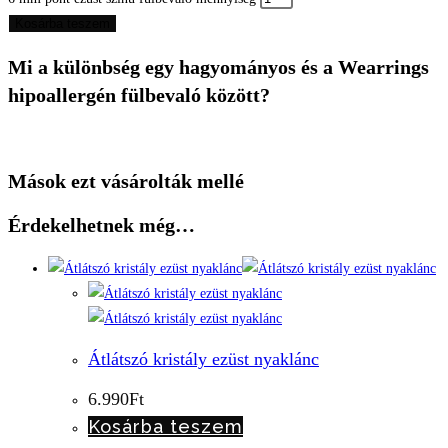
Kosárba teszem
Mi a különbség egy hagyományos és a Wearrings
hipoallergén fülbevaló között?
Mások ezt vásárolták mellé
Érdekelhetnek még…
Átlátszó kristály ezüst nyaklánc
6.990
Ft
Kosárba teszem