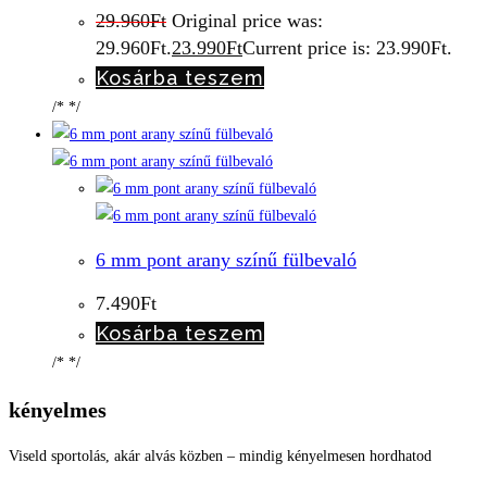
29.960
Ft
Original price was:
29.960Ft.
23.990
Ft
Current price is: 23.990Ft.
Kosárba teszem
/* */
6 mm pont arany színű fülbevaló
7.490
Ft
Kosárba teszem
/* */
kényelmes
Viseld sportolás, akár alvás közben – mindig kényelmesen hordhatod