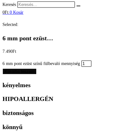
Keresés
0
Ft
0
Kosár
Selected:
6 mm pont ezüst…
7.490
Ft
6 mm pont ezüst színű fülbevaló mennyiség
Kosárba teszem
kényelmes
HIPOALLERGÉN
biztonságos
könnyű