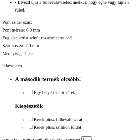
• Élvezd újra a fülbevalóviselést anélkül, hogy égne vagy fájna a
füled.
Pont színe: ezüst
Pont mérete: 6,0 mm
Foglalat: ezüst színű, rozsdamentes acél
Szár hossza: 7,0 mm
Mennyiség: 1 pár
9 készleten
A második termék olcsóbb!
Egy helyett kettő kérek
Kiegészítők
Kérek plusz fülbevaló zárat
Kérek plusz szilikon toldót
6 mm pont ezüst színű fülbevaló mennyiség