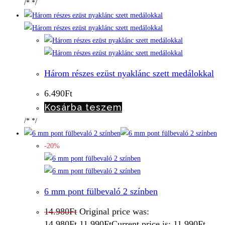
/* */
Három részes ezüst nyaklánc szett medálokkal
6.490
Ft
Kosárba teszem
/* */
-20%
6 mm pont fülbevaló 2 színben
14.980
Ft
Original price was:
14.980Ft.
11.990
Ft
Current price is: 11.990Ft.