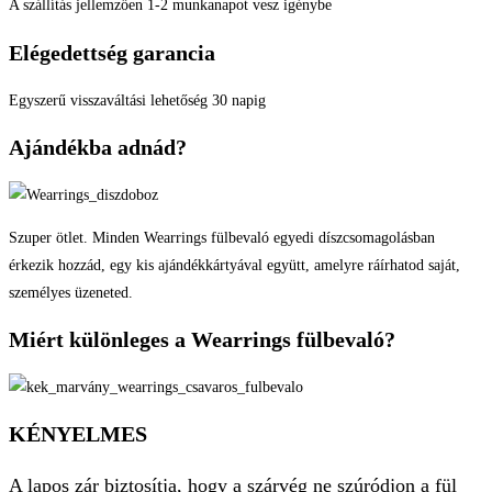
A szállítás jellemzően 1-2 munkanapot vesz igénybe
Elégedettség garancia
Egyszerű visszaváltási lehetőség 30 napig
Ajándékba adnád?
Szuper ötlet. Minden Wearrings fülbevaló egyedi díszcsomagolásban
érkezik hozzád, egy kis ajándékkártyával együtt, amelyre ráírhatod saját,
személyes üzeneted.
Miért különleges a Wearrings fülbevaló?
KÉNYELMES
A lapos zár biztosítja, hogy a szárvég ne szúródjon a fül