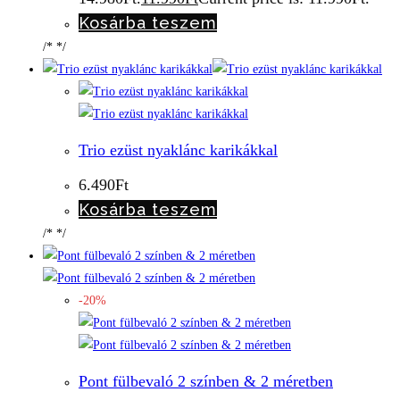
Kosárba teszem
/* */
Trio ezüst nyaklánc karikákkal
6.490
Ft
Kosárba teszem
/* */
-20%
Pont fülbevaló 2 színben & 2 méretben