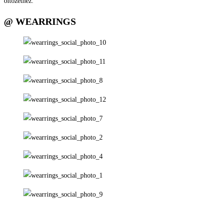
öltözethez.
@ WEARRINGS