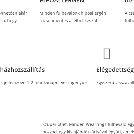
HIPOALLERGÉN
bi
önhetően akár
Minden fülbevalónk hipoallergén
A cs
óla, hogy
rozsdamentes acélból készül
fülb
 házhozszállítás
Elégedettség
tás jellemzően 1-2 munkanapot vesz igénybe
Egyszerű visszavál
Szuper ötlet. Minden Wearrings fülbevaló eg
hozzád, egy kis ajándékkártyával együtt, amel