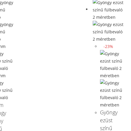
-23%
m
Gyöngy
ngy
ezüst
ny
színű
ű