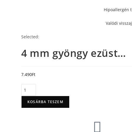
Hipoallergén 
Valódi vissza
Selected:
4 mm gyöngy ezüst…
7.490
Ft
KOSÁRBA TESZEM