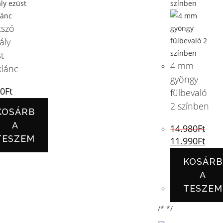
tszó
ály
t
4 mm
klánc
gyöngy
90
Ft
fülbevaló
2 színben
KOSÁRB
A
14.980
Ft
TESZEM
11.990
Ft
KOSÁRB
A
TESZEM
/* */