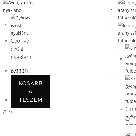
Gyöngy
ezüst
nyaklánc
6.990
Ft
KOSÁRB
A
TESZEM
6 m
/* */
gyö
ara
szín