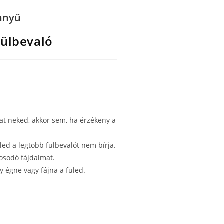
nnyű
fülbevaló
at neked, akkor sem, ha érzékeny a
üled a legtöbb fülbevalót nem bírja.
rosodó fájdalmat.
gy égne vagy fájna a füled.