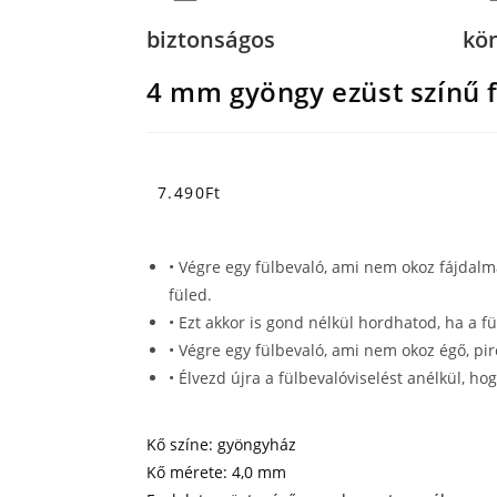
biztonságos
kö
4 mm gyöngy ezüst színű 
7.490
Ft
• Végre egy fülbevaló, ami nem okoz fájdalm
füled.
• Ezt akkor is gond nélkül hordhatod, ha a f
• Végre egy fülbevaló, ami nem okoz égő, pi
• Élvezd újra a fülbevalóviselést anélkül, ho
Kő színe: gyöngyház
Kő mérete: 4,0 mm