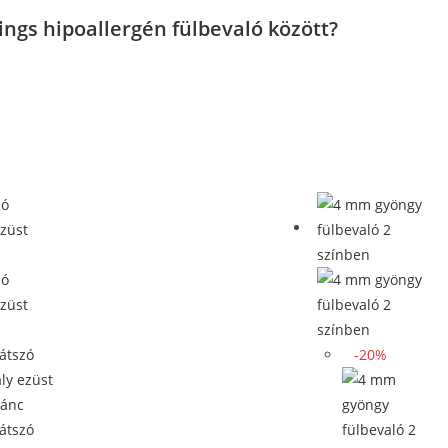
ngs hipoallergén fülbevaló között?
-20%