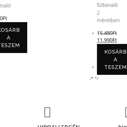
fülbevaló
evaló
2
90
Ft
méretben
KOSÁRB
15.480
Ft
A
11.990
Ft
TESZEM
KOSÁRB
A
TESZEM
/* */