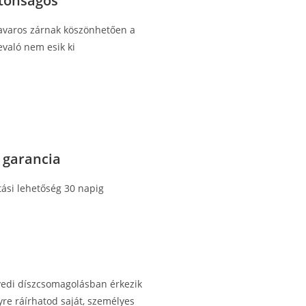
ztonságos
avaros zárnak köszönhetően a
evaló nem esik ki
 garancia
tási lehetőség 30 napig
yedi díszcsomagolásban érkezik
yre ráírhatod saját, személyes