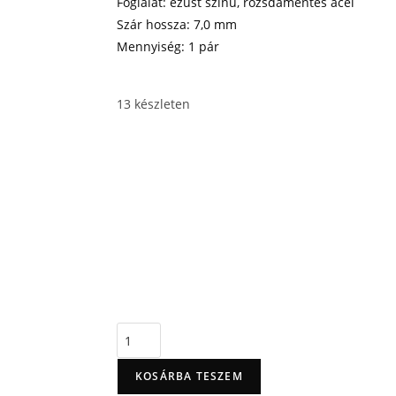
Foglalat: ezüst színű, rozsdamentes acél
Szár hossza: 7,0 mm
Mennyiség: 1 pár
13 készleten
KOSÁRBA TESZEM