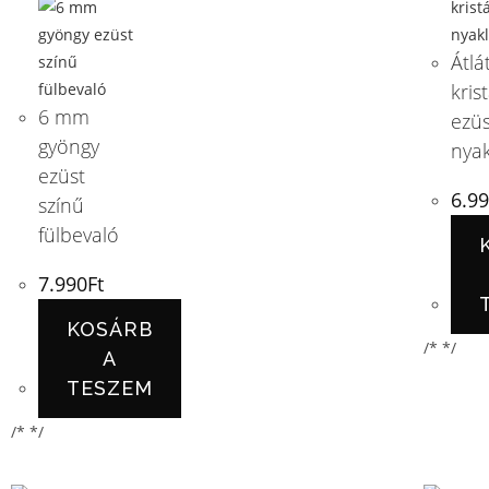
Átlá
krist
6 mm
ezüs
gyöngy
nya
ezüst
6.9
színű
fülbevaló
7.990
Ft
KOSÁRB
/* */
A
TESZEM
/* */