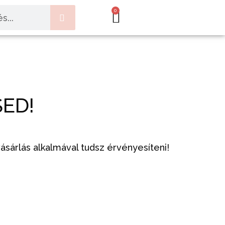
0
ED!
sárlás alkalmával tudsz érvényesíteni!