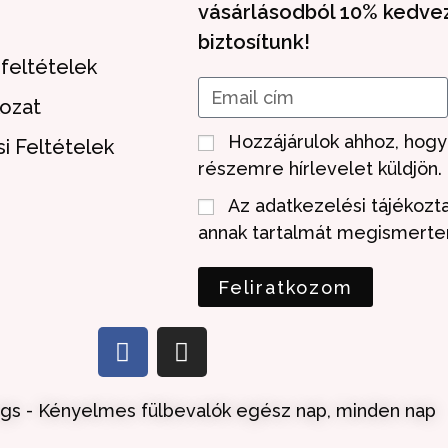
vásárlásodból 10% kedv
biztosítunk!
i feltételek
kozat
Hozzájárulok ahhoz, hogy
i Feltételek
részemre hírlevelet küldjön.
Az adatkezelési tájékozt
annak tartalmát megismert
Feliratkozom
gs - Kényelmes fülbevalók egész nap, minden nap