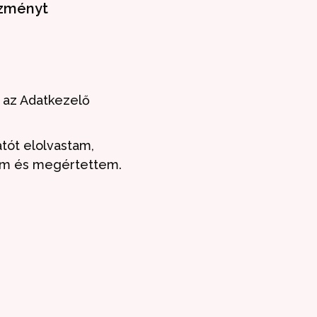
ezményt
 az Adatkezelő
atót elolvastam,
em és megértettem.