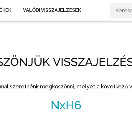
ÉKEK
VALÓDI VISSZAJELZÉSEK
SZÖNJÜK VISSZAJELZÉS
nnal szeretnénk megköszönni, melyet a következő vá
NxH6