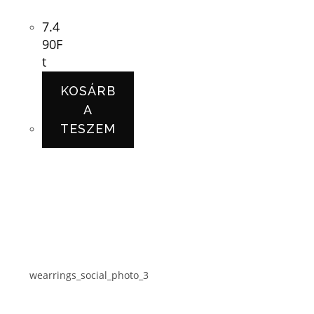
7.4
90
F
t
KOSÁRB
A
TESZEM