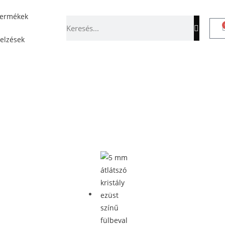
termékek
jelzések