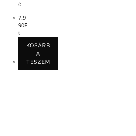
ó
7.9
90
F
t
KOSÁRB
A
TESZEM