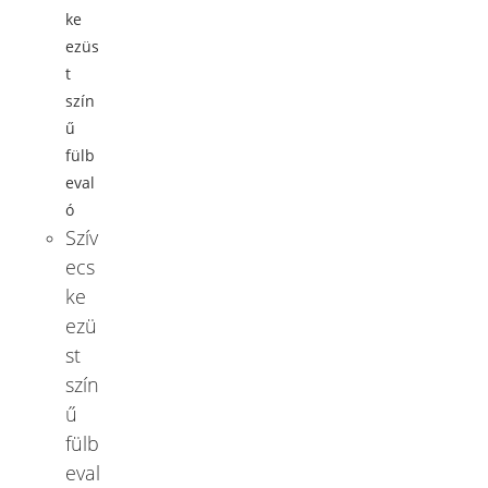
Szív
ecs
ke
ezü
st
szín
ű
fülb
eval