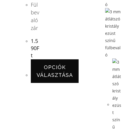
Fül
bev
aló
zár
1.5
90
F
t
OPCIÓK
VÁLASZTÁSA