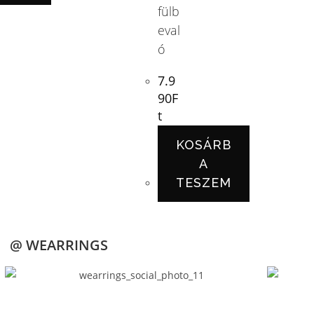
fülb
eval
ó
7.9
90
F
t
KOSÁRB
A
TESZEM
@ WEARRINGS