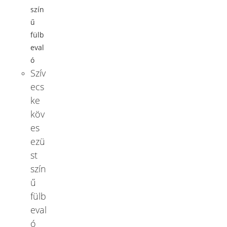
Szív
ecs
ke
köv
es
ezü
st
szín
ű
fülb
eval
ó